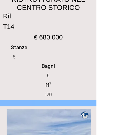
CENTRO STORICO
Rif.
T14
€ 680.000
Stanze
5
Bagni
5
M²
120