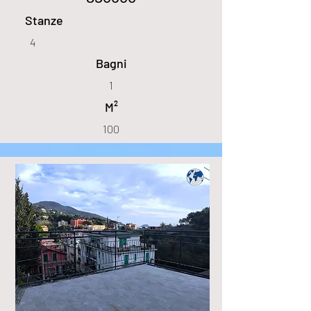
Stanze
4
Bagni
1
M²
100