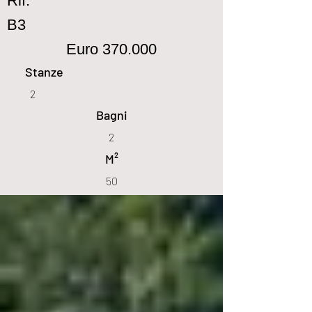
Rif.
B3
Euro 370.000
Stanze
2
Bagni
2
M²
50